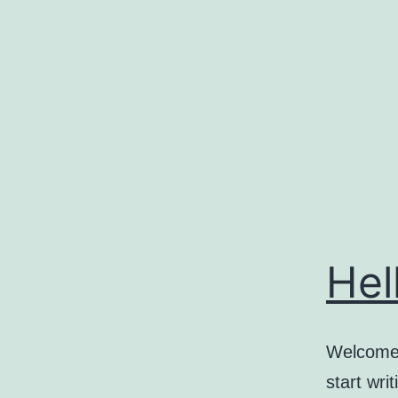
コ
ン
テ
ン
ツ
へ
ス
キ
ッ
Hel
プ
Welcome t
start writ