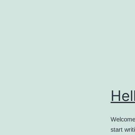
コ
ン
テ
ン
ツ
へ
ス
キ
ッ
Hel
プ
Welcome t
start writ