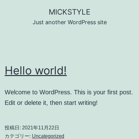
コ
MICKSTYLE
ン
Just another WordPress site
テ
ン
ツ
へ
Hello world!
ス
キ
ッ
Welcome to WordPress. This is your first post.
プ
Edit or delete it, then start writing!
投稿日:
2021年11月22日
カテゴリー:
Uncategorized