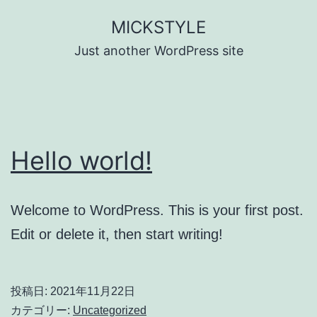
コ
MICKSTYLE
ン
Just another WordPress site
テ
ン
ツ
へ
Hello world!
ス
キ
ッ
Welcome to WordPress. This is your first post.
プ
Edit or delete it, then start writing!
投稿日:
2021年11月22日
カテゴリー:
Uncategorized