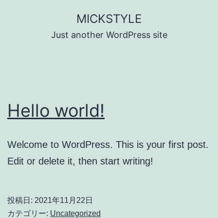
コ
MICKSTYLE
ン
Just another WordPress site
テ
ン
ツ
へ
Hello world!
ス
キ
ッ
Welcome to WordPress. This is your first post.
プ
Edit or delete it, then start writing!
投稿日:
2021年11月22日
カテゴリー:
Uncategorized