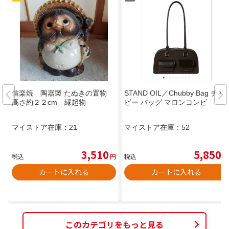
信楽焼 陶器製 たぬきの置物
STAND OIL／Chubby Bag チャ
高さ約２２cm 縁起物
ビー バッグ マロンコンビ
マイストア在庫：
21
マイストア在庫：
52
3,510
5,850
税込
円
税込
円
カートに入れる
カートに入れる
このカテゴリをもっと見る