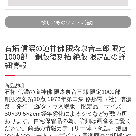
欲しいものリストに追加
石拓 信濃の道神佛 限森泉音三郎 限定
1000部 銅版復刻拓 絶版 限定品の詳
細情報
商品説明
石拓 信濃の道神佛 限森泉音三郎 限定1000部
銅版復刻拓10点 1972年第ニ集 修那羅（社）信濃
路 発行 函/タトウ入絶版。限定品。サイズ
50×39.5×2cm経年劣化によるシミなどが数カ所
あります。自宅保管品の為、詳細は画像をご覧く
ださい。商品の情報カテゴリー:本・雑誌・漫画
>>>本>>>アート・デザイン・音楽商品の状態: や