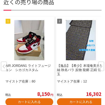
近くの売り場の商品
AIR JORDAN1 ライトフュージ
【逸品】【希少】本場奄美大島
ョン シカゴカスタム
紬 秋名バラ 反物 龍郷 正絹 青4
玉
マイストア在庫：
80
マイストア在庫：
12
8,150
16,302
税込
円
税込
円
カートに入れる
カートに入れる