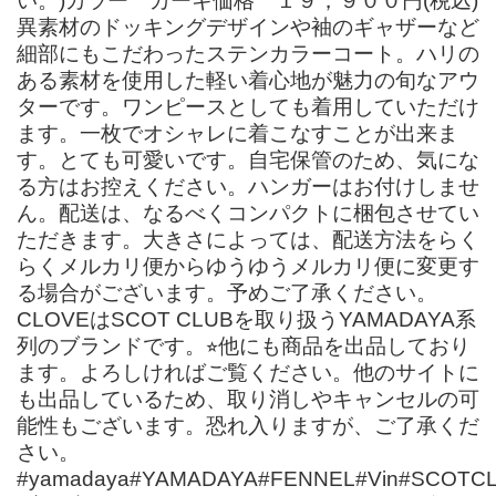
い。)カラー カーキ価格 １９，９００円(税込)
異素材のドッキングデザインや袖のギャザーなど
細部にもこだわったステンカラーコート。ハリの
ある素材を使用した軽い着心地が魅力の旬なアウ
ターです。ワンピースとしても着用していただけ
ます。一枚でオシャレに着こなすことが出来ま
す。とても可愛いです。自宅保管のため、気にな
る方はお控えください。ハンガーはお付けしませ
ん。配送は、なるべくコンパクトに梱包させてい
ただきます。大きさによっては、配送方法をらく
らくメルカリ便からゆうゆうメルカリ便に変更す
る場合がございます。予めご了承ください。
CLOVEはSCOT CLUBを取り扱うYAMADAYA系
列のブランドです。⭐︎他にも商品を出品しており
ます。よろしければご覧ください。他のサイトに
も出品しているため、取り消しやキャンセルの可
能性もございます。恐れ入りますが、ご了承くだ
さい。
#yamadaya#YAMADAYA#FENNEL#Vin#SCOTC