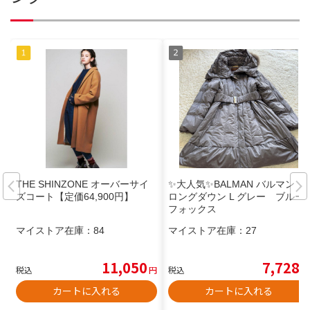
THE SHINZONE オーバーサイ
✨大人気✨BALMAN バルマン
ズコート【定価64,900円】
ロングダウン L グレー ブルー
フォックス
マイストア在庫：
84
マイストア在庫：
27
11,050
7,728
税込
円
税込
円
カートに入れる
カートに入れる