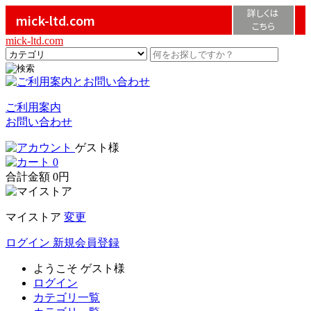
詳しくは
mick-ltd.com
こちら
mick-ltd.com
ご利用案内
お問い合わせ
ゲスト様
0
合計金額
0円
マイストア
変更
ログイン
新規会員登録
ようこそ
ゲスト様
ログイン
カテゴリ一覧